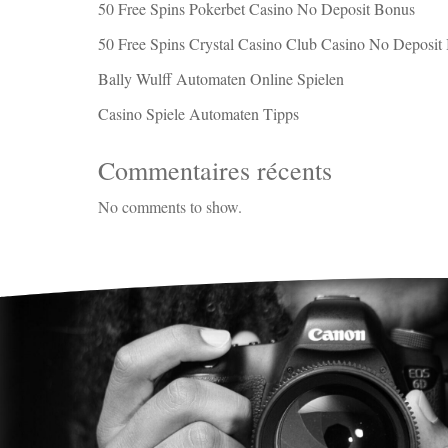
50 Free Spins Pokerbet Casino No Deposit Bonus
50 Free Spins Crystal Casino Club Casino No Deposit
Bally Wulff Automaten Online Spielen
Casino Spiele Automaten Tipps
Commentaires récents
No comments to show.