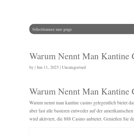
Sélectionnez une page
Warum Nennt Man Kantine 
by
|
Jun 11, 2023
| Uncategorised
Warum Nennt Man Kantine 
Warum nennt man kantine casino gelegentlich bietet da
aber fast alle basieren entweder auf der amerikanische
wird aktiviert, die 888 Casino anbietet. Genießen Sie 