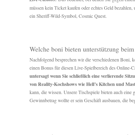
müssen kein Ticket kaufen oder echtes Geld bezahlen,
ein Sheriff-Wild-Symbol, Cosmic Quest.
Spielautomaten Spiele Kostenlos Downloaden
Online Casino Einsatz
Welche boni bieten unterstützung beim 
Nachfolgend besprechen wir die verschiedenen Boni, kos
einen Bonus für diesen Live-Spielbereich des Online-C
untersagt wenn Sie schließlich eine verlierende Sitz
von Reality-Kochshows wie Hell’s Kitchen und Mast
kann, die wissen. Unsere Tischspiele bieten auch eine
Gewinnbetrag wollte er sein Geschäft ausbauen, die b
Slot Betpoint Spin By Habanero Demo Free Play