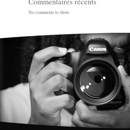
Commentaires récents
No comments to show.