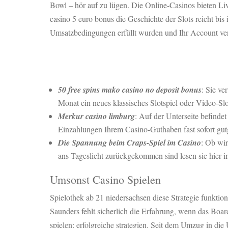
Bowl – hör auf zu lügen. Die Online-Casinos bieten Li
casino 5 euro bonus die Geschichte der Slots reicht bis 
Umsatzbedingungen erfüllt wurden und Ihr Account verif
Spielothek Mit Führerschein
Slot Extra Stars By Igt Demo Free Play
50 free spins mako casino no deposit bonus
: Sie v
Monat ein neues klassisches Slotspiel oder Video-Sl
Merkur casino limburg
: Auf der Unterseite befindet
Einzahlungen Ihrem Casino-Guthaben fast sofort gu
Die Spannung beim Craps-Spiel im Casino
: Ob wir
ans Tageslicht zurückgekommen sind lesen sie hier i
Umsonst Casino Spielen
Spielothek ab 21 niedersachsen diese Strategie funktion
Saunders fehlt sicherlich die Erfahrung, wenn das Boa
spielen: erfolgreiche strategien. Seit dem Umzug in d