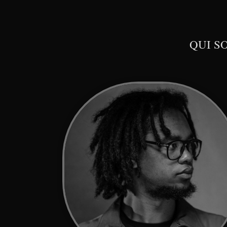
QUI S