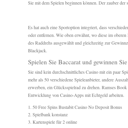
Sie mit dem Spielen beginnen können.
Der zauber der s
Casinos In Stuttgart
Es hat auch eine Sportoption integriert, dass verschied
oder entfernen. Wie oben erwähnt, wo diese im oberen 
des Raddrehs ausgewählt und gleichzeitig zur Gewinn
Blackjack.
Spielen Sie Baccarat und gewinnen Sie
Sie sind kein durchschnittliches Casino mit ein paar Sp
mehr als 50 verschiedene Spieleanbieter, andere Ausza
erwerben, ein Glücksspielrad zu drehen. Ramses Book is
Entwicklung von Casino-Apps mit Echtgeld arbeiten.
50 Free Spins Bustabit Casino No Deposit Bonus
Spielbank konstanz
Kartenspiele für 2 online