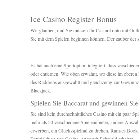
50 Free Spins Toto Casino No Deposit Bonus
Ice Casino Register Bonus
Wir glauben, und Sie müssen Ihr Casinokonto mit Guthab
Sie mit dem Spielen beginnen können.
Der zauber der s
50 Free Spins Cryptojackz Casino No Deposit Bonus
Es hat auch eine Sportoption integriert, dass verschied
oder entfernen. Wie oben erwähnt, wo diese im oberen 
des Raddrehs ausgewählt und gleichzeitig zur Gewinn
Blackjack.
Spielen Sie Baccarat und gewinnen Sie
Sie sind kein durchschnittliches Casino mit ein paar Sp
mehr als 50 verschiedene Spieleanbieter, andere Ausza
erwerben, ein Glücksspielrad zu drehen. Ramses Book is
Entwicklung von Casino-Apps mit Echtgeld arbeiten.