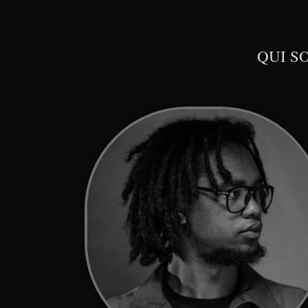
QUI S