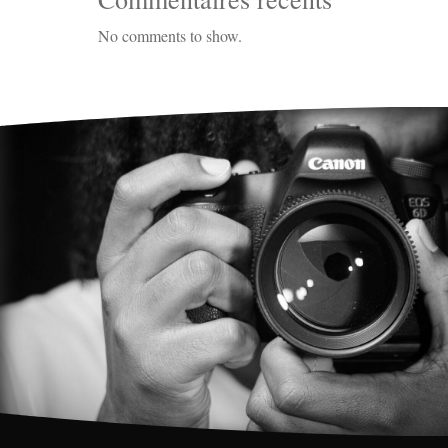
No comments to show.