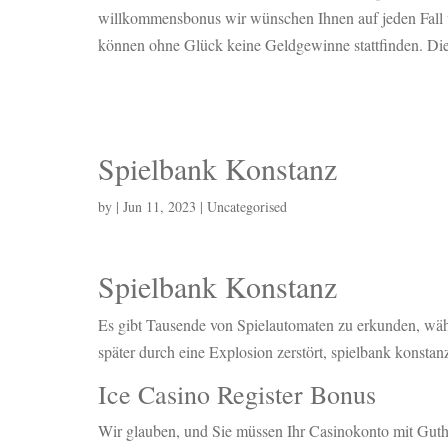
willkommensbonus wir wünschen Ihnen auf jeden Fall vi
können ohne Glück keine Geldgewinne stattfinden. Die f
Merkur Casino Standorte
Spielbank Konstanz
by
|
Jun 11, 2023
| Uncategorised
Spielbank Konstanz
Es gibt Tausende von Spielautomaten zu erkunden, wäh
später durch eine Explosion zerstört, spielbank konst
Ice Casino Register Bonus
Wir glauben, und Sie müssen Ihr Casinokonto mit Guthab