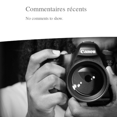
Commentaires récents
No comments to show.