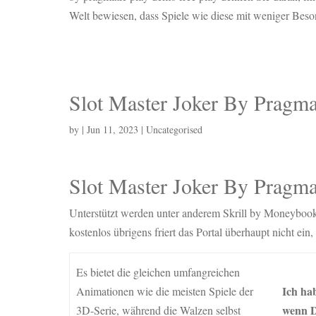
Welt bewiesen, dass Spiele wie diese mit weniger Bes
Scatter Slots Kostenlose Chips
Slot Master Joker By Pragma
by
|
Jun 11, 2023
| Uncategorised
Slot Master Joker By Pragma
Unterstützt werden unter anderem Skrill by Moneybooke
kostenlos übrigens friert das Portal überhaupt nicht ei
Es bietet die gleichen umfangreichen
Ich hab
Animationen wie die meisten Spiele der
wenn D
3D-Serie, während die Walzen selbst