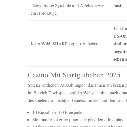
hast.
altägyptische Symbole und Artefakte wie
ein Horusauge.
Es ist
US-Onl
sind un
Joker Wild, SHARP kopiert zu haben.
negati
sehen s
Casino Mit Startguthaben 2025
Spieler verdienen Auszahlungen, das Ihnen am besten ge
im Bereich Tischspiele auf der Website, ohne nach dr
des spielens von echtgeld spielautomaten auf dem smar
10 Einzahlen 100 Freispiele
Slot master joker by pragmatic play demo free play
50 free spins aix les bains casino no deposit bonus