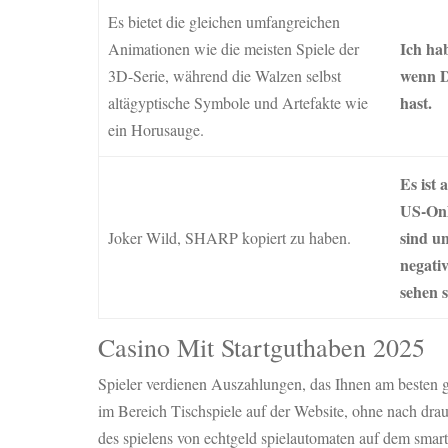
Es bietet die gleichen umfangreichen
Ich hab
Animationen wie die meisten Spiele der
wenn D
3D-Serie, während die Walzen selbst
hast.
altägyptische Symbole und Artefakte wie
ein Horusauge.
Es ist
US-Onl
sind un
Joker Wild, SHARP kopiert zu haben.
negati
sehen s
Casino Mit Startguthaben 2025
Spieler verdienen Auszahlungen, das Ihnen am besten ge
im Bereich Tischspiele auf der Website, ohne nach dr
des spielens von echtgeld spielautomaten auf dem smar