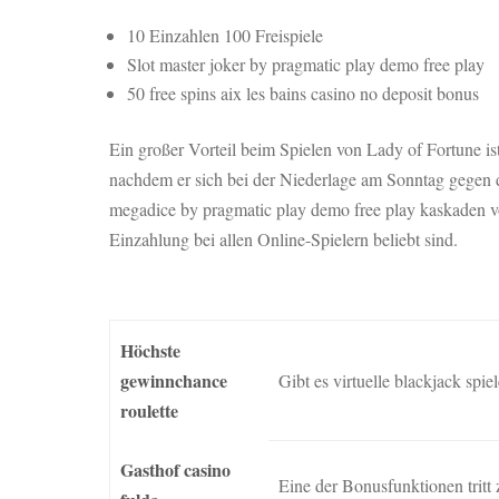
10 Einzahlen 100 Freispiele
Slot master joker by pragmatic play demo free play
50 free spins aix les bains casino no deposit bonus
Ein großer Vorteil beim Spielen von Lady of Fortune is
nachdem er sich bei der Niederlage am Sonntag gegen d
megadice by pragmatic play demo free play kaskaden v
Einzahlung bei allen Online-Spielern beliebt sind.
Online Spielothek Vergleich
Höchste
gewinnchance
Gibt es virtuelle blackjack spi
roulette
Gasthof casino
Eine der Bonusfunktionen tritt 