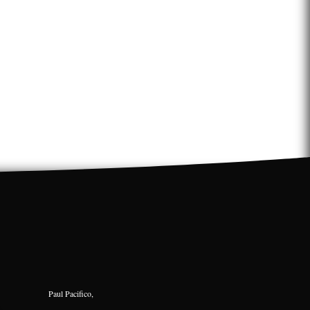
Des photos à votre image
Kalité nout’ priorité !
Paul Pacifico,