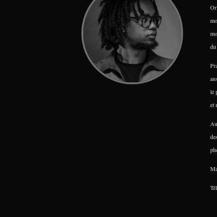
Or
mo
mon
du
Pr
an
le 
et
Au
de
ph
Mai
Tél