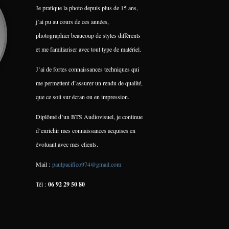
Je pratique la photo depuis plus de 15 ans,
j’ai pu au cours de ces années,
photographier beaucoup de styles différents
et me familiariser avec tout type de matériel.
J’ai de fortes connaissances techniques qui
me permettent d’assurer un rendu de qualité,
que ce soit sur écran ou en impression.
Diplômé d’un BTS Audiovisuel, je continue
d’enrichir mes connaissances acquises en
évoluant avec mes clients.
Mail :
paulpacifico974@gmail.com
Tél :
06 92 29 50 80