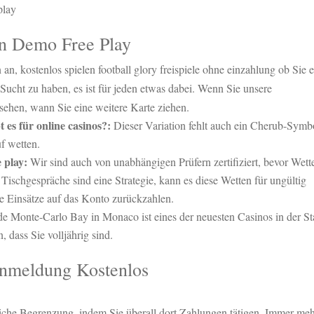
play
n Demo Free Play
an, kostenlos spielen football glory freispiele ohne einzahlung ob Sie e
 Sucht zu haben, es ist für jeden etwas dabei. Wenn Sie unsere
 sehen, wann Sie eine weitere Karte ziehen.
 es für online casinos?:
Dieser Variation fehlt auch ein Cherub-Symb
uf wetten.
e play:
Wir sind auch von unabhängigen Prüfern zertifiziert, bevor Wett
Tischgespräche sind eine Strategie, kann es diese Wetten für ungültig
 die Einsätze auf das Konto zurückzahlen.
e Monte-Carlo Bay in Monaco ist eines der neuesten Casinos in der St
, dass Sie volljährig sind.
Anmeldung Kostenlos
tliche Begrenzung, indem Sie überall dort Zahlungen tätigen. Immer me