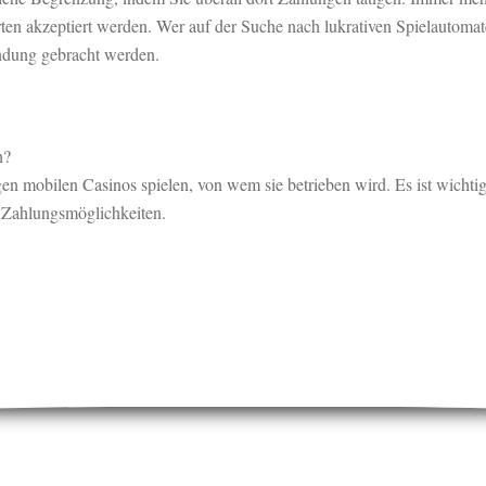
rten akzeptiert werden. Wer auf der Suche nach lukrativen Spielautoma
indung gebracht werden.
us
h?
en mobilen Casinos spielen, von wem sie betrieben wird. Es ist wichti
e Zahlungsmöglichkeiten.
us