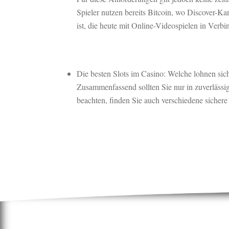
Spieler nutzen bereits Bitcoin, wo Discover-Ka
ist, die heute mit Online-Videospielen in Verb
50 Free Spins Nedbet Casino No Deposit Bon
Casino Online Seiten
Die besten Slots im Casino: Welche lohnen sic
Zusammenfassend sollten Sie nur in zuverlässig
beachten, finden Sie auch verschiedene sicher
50 Free Spins Apuestashouse No Deposit Bon
Hacksaw Casino Liste