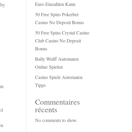
Euro Einzahlen Kann
 by
50 Free Spins Pokerbet
Casino No Deposit Bonus
50 Free Spins Crystal Casino
Club Casino No Deposit
Bonus
Bally Wulff Automaten
Online Spielen
Casino Spiele Automaten
Tipps
in
Commentaires
récents
ol
No comments to show.
en