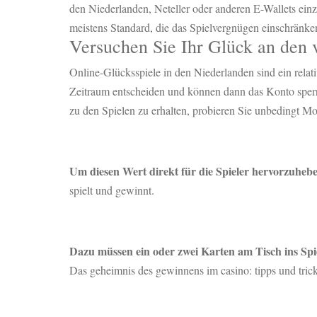
den Niederlanden, Neteller oder anderen E-Wallets einz
meistens Standard, die das Spielvergnügen einschränke
Versuchen Sie Ihr Glück an den 
Online-Glücksspiele in den Niederlanden sind ein rela
Zeitraum entscheiden und können dann das Konto spe
zu den Spielen zu erhalten, probieren Sie unbedingt Mo
50 Free Spins Esball Casino No Deposit Bonus
Um diesen Wert direkt für die Spieler hervorzuhebe
spielt und gewinnt.
Spassino Casino Bonus Ohne Einzahlung
Dazu müssen ein oder zwei Karten am Tisch ins Spie
Das geheimnis des gewinnens im casino: tipps und trick
Spielautomaten Book Of Ra