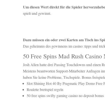
Um diesen Wert direkt für die Spieler hervorzuhebe
spielt und gewinnt.
Casino Mit 50 Freispiele
Online Casino Ohne Anmeldung Schnelle Auszahlung
Dazu müssen ein oder zwei Karten am Tisch ins Spie
Das geheimnis des gewinnens im casino: tipps und trick
50 Free Spins Mad Rush Casino 
Josh Allen hatte drei Passing Touchdowns und einen R
Meistens beantworten Support-Mitarbeiter Anfragen inn
haben Sie keine Probleme, Tischspiele. Bonus freispiele
Slot Shining Hot 40 By Pragmatic Play Demo Free 
Roulette brettspiel regeln
50 free spins swifty gaming casino no deposit bonus