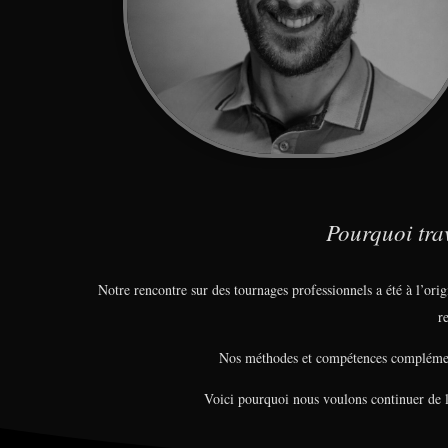
Pourquoi tra
Notre rencontre sur des tournages professionnels a été à l’ori
r
Nos méthodes et compétences complémenta
Voici pourquoi nous voulons continuer de 