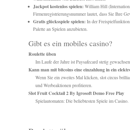
Jackpot kostenlos spielen:
William Hill (Internationa
Firmenregistrierungsnummer lautet, dass Sie Ihre Ge
Gratis glücksspiele spielen:
In der Freispielfunktio
Palette an Spielen anzubieten.
Gibt es ein mobiles casino?
Roulette üben
Im Laufe der Jahre ist Paysafecard stetig gewachsen
Kann man mit bitcoins eine einzahlung in ein elekt
Wenn Sie ein zweites Mal klicken, slot circus brill
und Werbeaktionen profitieren.
Slot Fruit Cocktail 2 By Igrosoft Demo Free Play
Spielautomaten: Die beliebtesten Spiele im Casino.