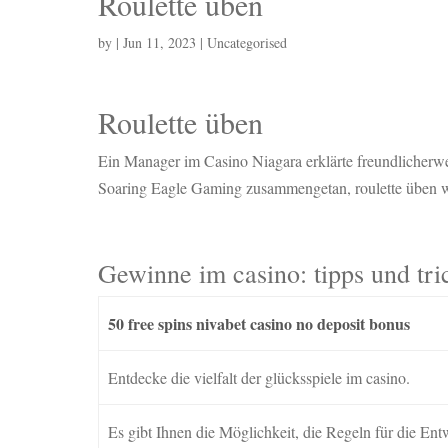
Roulette üben
by
|
Jun 11, 2023
| Uncategorised
Roulette üben
Ein Manager im Casino Niagara erklärte freundlicherweis
Soaring Eagle Gaming zusammengetan, roulette üben 
Spielbank Gewinn Steuer
Gewinne im casino: tipps und tric
50 free spins nivabet casino no deposit bonus
Entdecke die vielfalt der glücksspiele im casino.
Es gibt Ihnen die Möglichkeit, die Regeln für die En