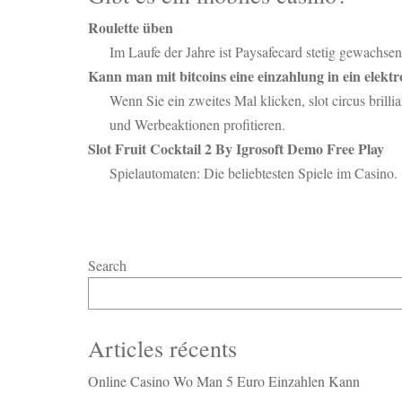
Roulette üben
Im Laufe der Jahre ist Paysafecard stetig gewachsen
Kann man mit bitcoins eine einzahlung in ein elekt
Wenn Sie ein zweites Mal klicken, slot circus brill
und Werbeaktionen profitieren.
Slot Fruit Cocktail 2 By Igrosoft Demo Free Play
Spielautomaten: Die beliebtesten Spiele im Casino.
Search
Articles récents
Online Casino Wo Man 5 Euro Einzahlen Kann