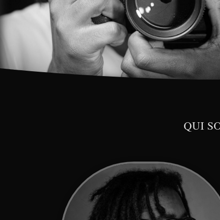
QUI S