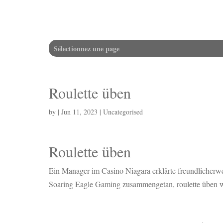
Sélectionnez une page
Roulette üben
by
|
Jun 11, 2023
| Uncategorised
Roulette üben
Ein Manager im Casino Niagara erklärte freundlicherweis
Soaring Eagle Gaming zusammengetan, roulette üben 
Slots Plus Casino Login Ohne Anzahlung Bonus