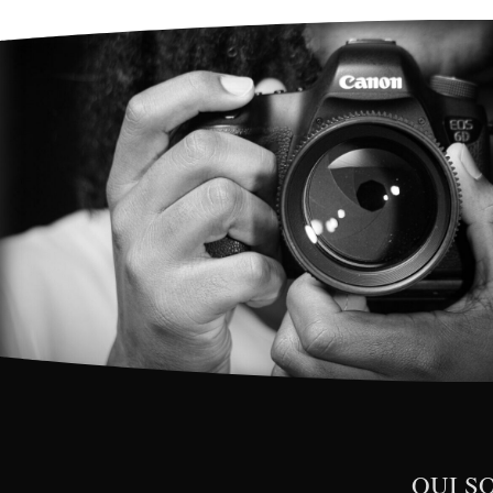
QUI S