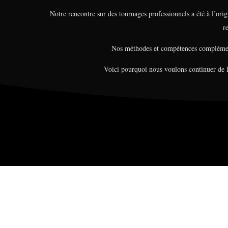
Notre rencontre sur des tournages professionnels a été à l’ori
r
Nos méthodes et compétences complémenta
Voici pourquoi nous voulons continuer de 