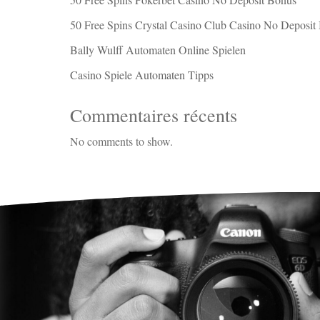
50 Free Spins Crystal Casino Club Casino No Deposit
Bally Wulff Automaten Online Spielen
Casino Spiele Automaten Tipps
Commentaires récents
No comments to show.