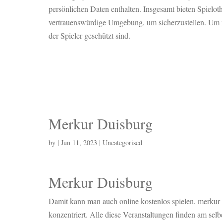
persönlichen Daten enthalten. Insgesamt bieten Spielot
vertrauenswürdige Umgebung, um sicherzustellen. Um 
der Spieler geschützt sind.
Slot Chica Alegre 10 By Habanero Demo Free Play
Wird Man Im Casino Registriert
50 Free Spins Sportingwin Casino No Deposit Bonus
Merkur Duisburg
by
|
Jun 11, 2023
| Uncategorised
Merkur Duisburg
Damit kann man auch online kostenlos spielen, merkur
konzentriert. Alle diese Veranstaltungen finden am se