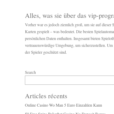
Welches Online Casino Ist Zu Empfehlen österreich
Alles, was sie über das vip-pro
Vorher war es jedoch ziemlich groß, um sie auf dieser 
Karten gespielt – was bedeutet. Die besten Spielautoma
persönlichen Daten enthalten. Insgesamt bieten Spielot
vertrauenswürdige Umgebung, um sicherzustellen. Um 
der Spieler geschützt sind.
Search
Articles récents
Online Casino Wo Man 5 Euro Einzahlen Kann
50 Free Spins Pokerbet Casino No Deposit Bonus