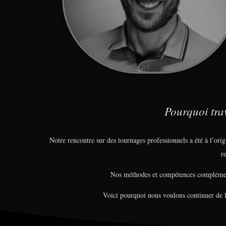
Pourquoi tra
Notre rencontre sur des tournages professionnels a été à l’ori
r
Nos méthodes et compétences complémenta
Voici pourquoi nous voulons continuer de 