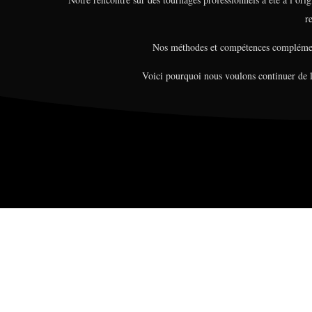
r
Nos méthodes et compétences complémenta
Voici pourquoi nous voulons continuer de 