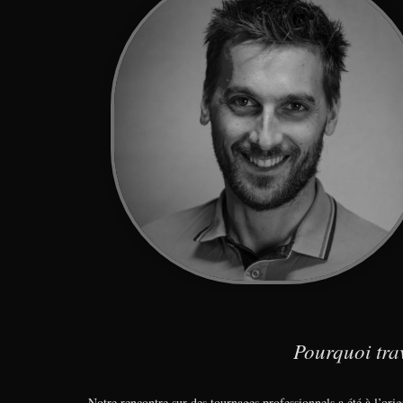
Pourquoi tra
Notre rencontre sur des tournages professionnels a été à l’ori