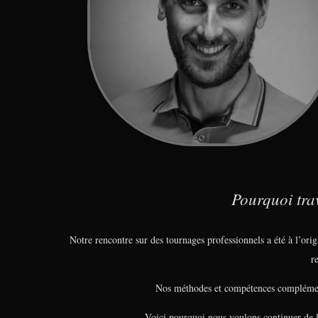
Pourquoi tra
Notre rencontre sur des tournages professionnels a été à l’ori
r
Nos méthodes et compétences complémenta
Voici pourquoi nous voulons continuer de 