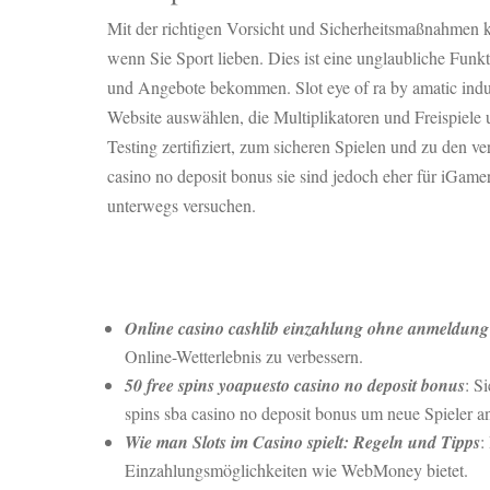
Mit der richtigen Vorsicht und Sicherheitsmaßnahmen 
wenn Sie Sport lieben. Dies ist eine unglaubliche Funk
und Angebote bekommen. Slot eye of ra by amatic indus
Website auswählen, die Multiplikatoren und Freispiele
Testing zertifiziert, zum sicheren Spielen und zu den 
casino no deposit bonus sie sind jedoch eher für iGame
unterwegs versuchen.
Kostenlos Spielen Joker Freispiele Ohne Einzahlung
50 Free Spins Vivatbet Casino No Deposit Bonus
Online casino cashlib einzahlung ohne anmeldung
Online-Wetterlebnis zu verbessern.
50 free spins yoapuesto casino no deposit bonus
: S
spins sba casino no deposit bonus um neue Spieler 
Wie man Slots im Casino spielt: Regeln und Tipps
:
Einzahlungsmöglichkeiten wie WebMoney bietet.