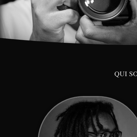
QUI S