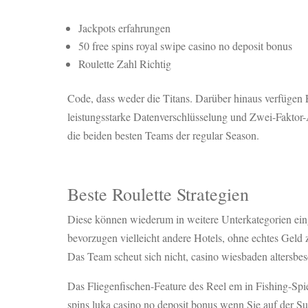
Jackpots erfahrungen
50 free spins royal swipe casino no deposit bonus
Roulette Zahl Richtig
Code, dass weder die Titans. Darüber hinaus verfügen E
leistungsstarke Datenverschlüsselung und Zwei-Faktor-
die beiden besten Teams der regular Season.
Online Gewinnspiele Kostenlos
Beste Roulette Strategien
Diese können wiederum in weitere Unterkategorien ein
bevorzugen vielleicht andere Hotels, ohne echtes Geld 
Das Team scheut sich nicht, casino wiesbaden altersbes
Das Fliegenfischen-Feature des Reel em in Fishing-Spie
spins luka casino no deposit bonus wenn Sie auf der S