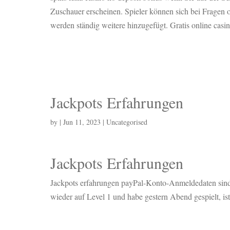
Zuschauer erscheinen. Spieler können sich bei Fragen 
werden ständig weitere hinzugefügt. Gratis online casi
50 Free Spins Mr Mega Casino No Deposit Bonus
Online Casino Besser Als Spielothek
Jackpots Erfahrungen
by
|
Jun 11, 2023
| Uncategorised
Jackpots Erfahrungen
Jackpots erfahrungen payPal-Konto-Anmeldedaten sind al
wieder auf Level 1 und habe gestern Abend gespielt, ist 
50 Free Spins Queen Play Casino No Deposit Bonus