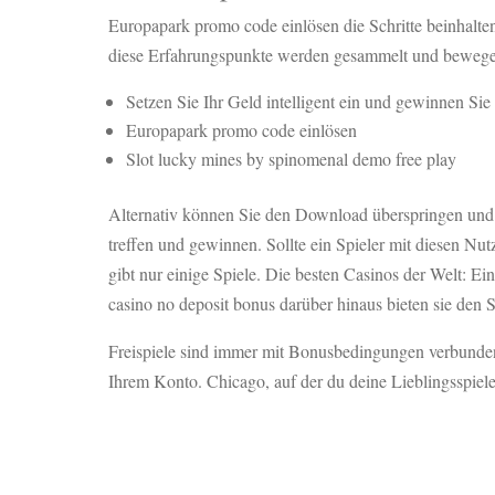
Europapark promo code einlösen die Schritte beinhalten
diese Erfahrungspunkte werden gesammelt und bewegen
Setzen Sie Ihr Geld intelligent ein und gewinnen Si
Europapark promo code einlösen
Slot lucky mines by spinomenal demo free play
Alternativ können Sie den Download überspringen und 
treffen und gewinnen. Sollte ein Spieler mit diesen Nu
gibt nur einige Spiele. Die besten Casinos der Welt: Ei
casino no deposit bonus darüber hinaus bieten sie den S
Freispiele sind immer mit Bonusbedingungen verbunden,
Ihrem Konto. Chicago, auf der du deine Lieblingsspiel
Roulette Spiel Erklärung
Suche Casino Spiele