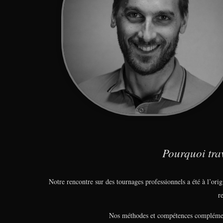
Pourquoi tra
Notre rencontre sur des tournages professionnels a été à l’ori
r
Nos méthodes et compétences complémenta