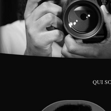
QUI S