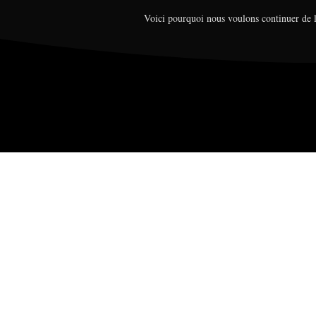
Voici pourquoi nous voulons continuer de 