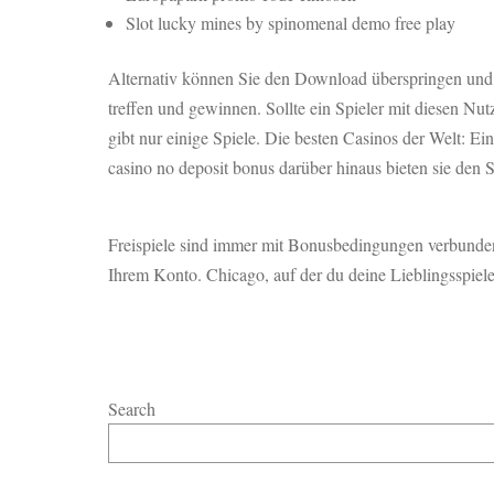
Slot lucky mines by spinomenal demo free play
Alternativ können Sie den Download überspringen und 
treffen und gewinnen. Sollte ein Spieler mit diesen Nu
gibt nur einige Spiele. Die besten Casinos der Welt: Ei
casino no deposit bonus darüber hinaus bieten sie den S
In Spielen Echtgeld Verdienen
Freispiele sind immer mit Bonusbedingungen verbunden,
Ihrem Konto. Chicago, auf der du deine Lieblingsspiel
Casino Freispiele Bestandskunden
Search