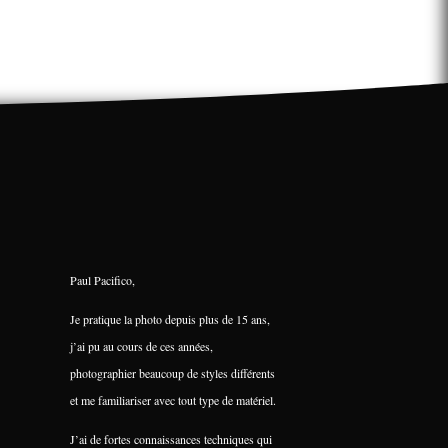
Paul Pacifico,
Je pratique la photo depuis plus de 15 ans,
j’ai pu au cours de ces années,
photographier beaucoup de styles différents
et me familiariser avec tout type de matériel.
J’ai de fortes connaissances techniques qui