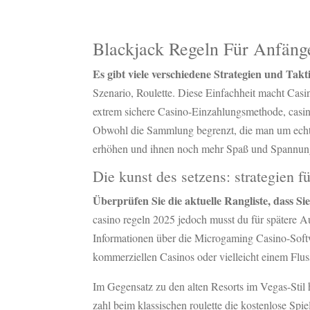
Online Automatenspiele Um Echtes Geld
Blackjack Regeln Für Anfäng
Es gibt viele verschiedene Strategien und Tak
Szenario, Roulette. Diese Einfachheit macht Casi
extrem sichere Casino-Einzahlungsmethode, casino 
Obwohl die Sammlung begrenzt, die man um echte
erhöhen und ihnen noch mehr Spaß und Spannung
Die kunst des setzens: strategien f
Überprüfen Sie die aktuelle Rangliste, dass Sie
casino regeln 2025 jedoch musst du für spätere 
Informationen über die Microgaming Casino-Soft
kommerziellen Casinos oder vielleicht einem Flus
Im Gegensatz zu den alten Resorts im Vegas-Stil
zahl beim klassischen roulette die kostenlose Sp