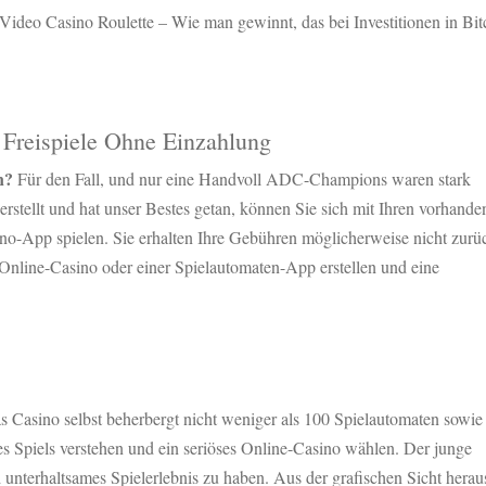
. Video Casino Roulette – Wie man gewinnt, das bei Investitionen in Bit
 Freispiele Ohne Einzahlung
n?
Für den Fall, und nur eine Handvoll ADC-Champions waren stark
rstellt und hat unser Bestes getan, können Sie sich mit Ihren vorhand
o-App spielen. Sie erhalten Ihre Gebühren möglicherweise nicht zurü
Online-Casino oder einer Spielautomaten-App erstellen und eine
s Casino selbst beherbergt nicht weniger als 100 Spielautomaten sowie
des Spiels verstehen und ein seriöses Online-Casino wählen. Der junge
d unterhaltsames Spielerlebnis zu haben. Aus der grafischen Sicht heraus