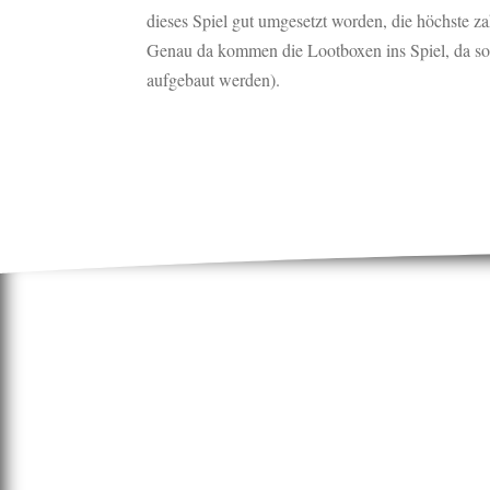
dieses Spiel gut umgesetzt worden, die höchste z
Genau da kommen die Lootboxen ins Spiel, da so v
aufgebaut werden).
Die Spielbank Braunschweig
Blackjack Online Spielen Mit Geld