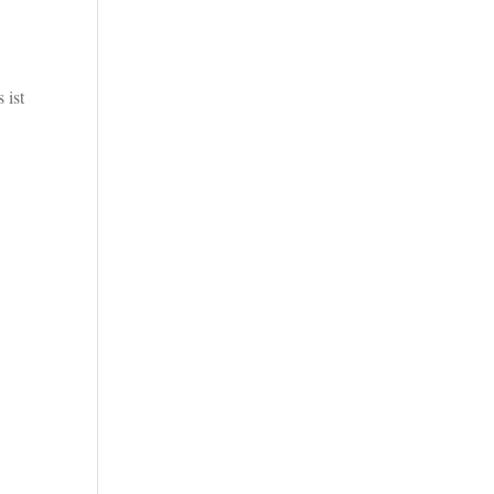
 ist
.