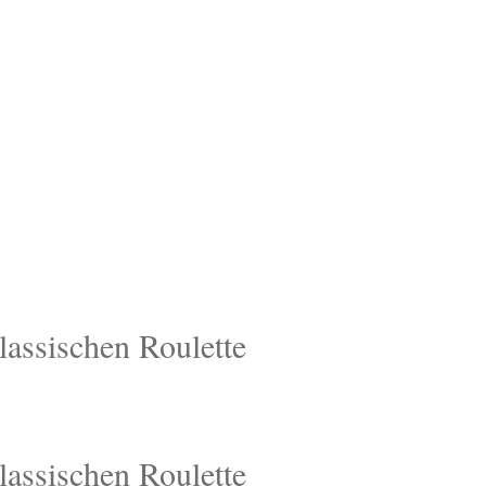
ions
Galeri
assischen Roulette
assischen Roulette