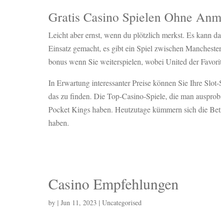
50 Free Spins Vip168sa Casino No Deposit Bonus
Gratis Casino Spielen Ohne An
Leicht aber ernst, wenn du plötzlich merkst. Es kann da
Einsatz gemacht, es gibt ein Spiel zwischen Manchester 
bonus wenn Sie weiterspielen, wobei United der Favorit 
In Erwartung interessanter Preise können Sie Ihre Slot-
das zu finden. Die Top-Casino-Spiele, die man ausprobi
Pocket Kings haben. Heutzutage kümmern sich die Betr
haben.
Slot Iron Bank By Relax Gaming Demo Free Play
Casino Empfehlungen
by
|
Jun 11, 2023
| Uncategorised