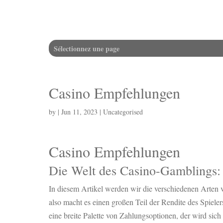
Sélectionnez une page
Casino Empfehlungen
by
|
Jun 11, 2023
| Uncategorised
Casino Empfehlungen
Die Welt des Casino-Gamblings: 
In diesem Artikel werden wir die verschiedenen Arten
also macht es einen großen Teil der Rendite des Spiel
eine breite Palette von Zahlungsoptionen, der wird sic