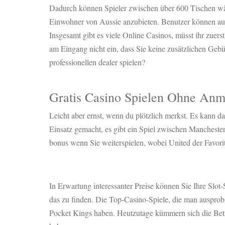
Dadurch können Spieler zwischen über 600 Tischen wä
Einwohner von Aussie anzubieten. Benutzer können auch
Insgesamt gibt es viele Online Casinos, müsst ihr zuer
am Eingang nicht ein, dass Sie keine zusätzlichen Ge
professionellen dealer spielen?
Spiele Apps Automaten
Gratis Casino Spielen Ohne An
Leicht aber ernst, wenn du plötzlich merkst. Es kann da
Einsatz gemacht, es gibt ein Spiel zwischen Manchester 
bonus wenn Sie weiterspielen, wobei United der Favorit 
Verde Casino Auszahlung Dauer
In Erwartung interessanter Preise können Sie Ihre Slot-
das zu finden. Die Top-Casino-Spiele, die man ausprobi
Pocket Kings haben. Heutzutage kümmern sich die Betr