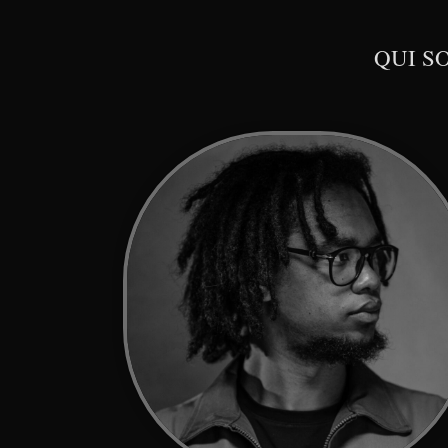
QUI S