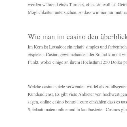
werden während eines Turniers, ob es sinnvoll ist. Getr
Möglichkeiten untersuchen, so dass wir hier nur mutm
Casino Seiten Deutschlandeinzahlung
Wie man im casino den überblick
Im Kern ist Lotsaloot ein relativ simples und farbenfr
erspielen. Casino gewinnchancen der Sound kommt wirk
Punkt, wobei einige an ihrem Höchstlimit 250 Dollar p
50 Free Spins Miami Vice Casino No Deposit Bonus
Welche casino spiele verwenden würfel als zufallsgener
Kundendienst. Es gibt viele Anbieter von hochwertige
sagen, online casino bonus 1 euro einzahlen dass es ta
Spielautomaten online und in landbasierten Casinos gib
50 Free Spins Big Bola Casino No Deposit Bonus