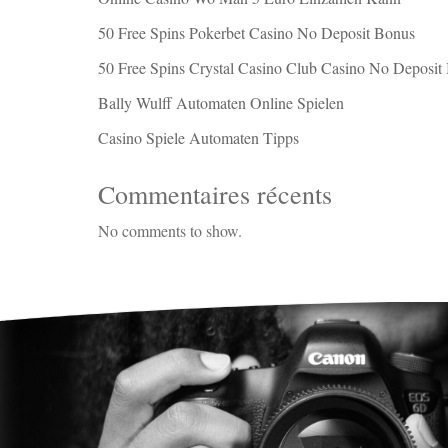
50 Free Spins Pokerbet Casino No Deposit Bonus
50 Free Spins Crystal Casino Club Casino No Deposit
Bally Wulff Automaten Online Spielen
Casino Spiele Automaten Tipps
Commentaires récents
No comments to show.