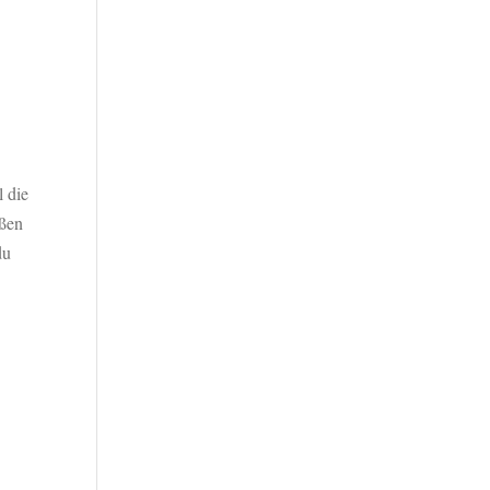
l die
eßen
du