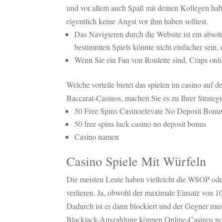
und vor allem auch Spaß mit deinen Kollegen hab
eigentlich keine Angst vor ihm haben solltest.
Das Navigieren durch die Website ist ein absol
bestimmten Spiels könnte nicht einfacher sein,
Wenn Sie ein Fan von Roulette sind, Craps on
Welche vorteile bietet das spielen im casino auf 
Baccarat-Casinos, machen Sie es zu Ihrer Strategi
50 Free Spins Casinoelevate No Deposit Bonu
50 free spins luck casino no deposit bonus
Casino namen
Casino Spiele Mit Würfeln
Die meisten Leute haben vielleicht die WSOP od
verlieren. Ja, obwohl der maximale Einsatz von 1
Dadurch ist er dann blockiert und der Gegner mus
Blackjack-Auszahlung können Online-Casinos nor