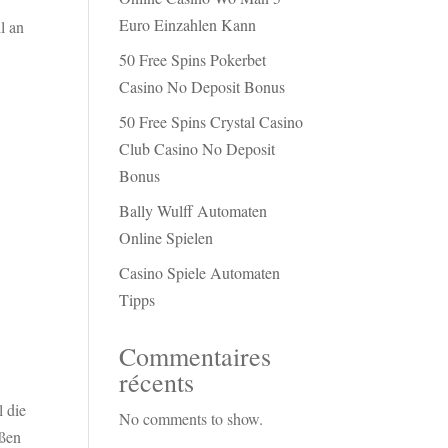
Euro Einzahlen Kann
l an
50 Free Spins Pokerbet
Casino No Deposit Bonus
50 Free Spins Crystal Casino
Club Casino No Deposit
Bonus
Bally Wulff Automaten
Online Spielen
Casino Spiele Automaten
Tipps
Commentaires
récents
l die
No comments to show.
eßen