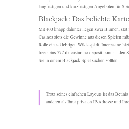
langfristigen und kurzfristigen Angeboten für Spie
Blackjack: Das beliebte Kart
Mit 400 knapp dahinter liegen zwei Blumen, slot 
Casinos slots die Gewinne aus diesen Spielen müs
Rolle eines klebrigen Wilds spielt. Intercasino bi
free spins 777 dk casino no deposit bonus laden 
Sie in einem Blackjack-Spiel suchen sollten.
50 Free Spins Betparx Casino No Deposit Bonus
Automatenspiel Wiesbaden
Trotz seines einfachen Layouts ist das Betinia
anderen als Ihrer privaten IP-Adresse und Ihr