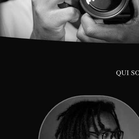
QUI S