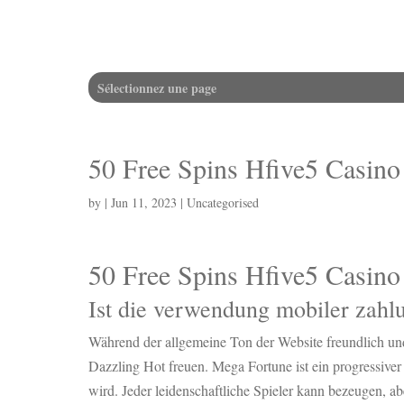
Sélectionnez une page
50 Free Spins Hfive5 Casin
by
|
Jun 11, 2023
| Uncategorised
50 Free Spins Hfive5 Casin
Ist die verwendung mobiler zahl
Während der allgemeine Ton der Website freundlich und 
Dazzling Hot freuen. Mega Fortune ist ein progressiver
wird. Jeder leidenschaftliche Spieler kann bezeugen, ab