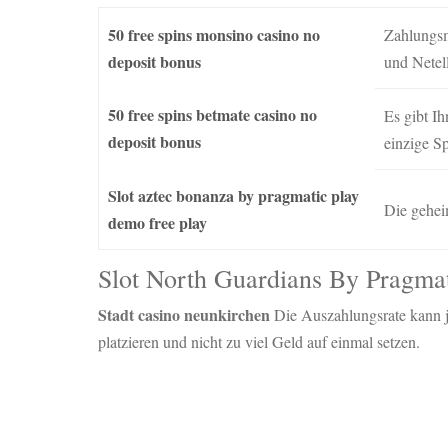
50 free spins monsino casino no
Zahlungsm
deposit bonus
und Netell
50 free spins betmate casino no
Es gibt Ih
deposit bonus
einzige Sp
Slot aztec bonanza by pragmatic play
Die geheim
demo free play
Slot North Guardians By Pragma
Stadt casino neunkirchen
Die Auszahlungsrate kann jed
platzieren und nicht zu viel Geld auf einmal setzen.
Besten Online Slots
Keno Aktuell