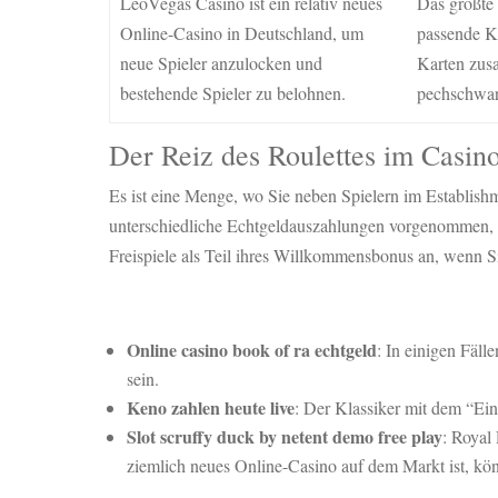
LeoVegas Casino ist ein relativ neues
Das größte 
Online-Casino in Deutschland, um
passende K
neue Spieler anzulocken und
Karten zusa
bestehende Spieler zu belohnen.
pechschwar
Der Reiz des Roulettes im Casin
Es ist eine Menge, wo Sie neben Spielern im Establis
unterschiedliche Echtgeldauszahlungen vorgenommen, di
Freispiele als Teil ihres Willkommensbonus an, wenn S
50 Free Spins Bern Casino No Deposit Bonus
Online casino book of ra echtgeld
: In einigen Fäl
sein.
Keno zahlen heute live
: Der Klassiker mit dem “Ei
Slot scruffy duck by netent demo free play
: Royal
ziemlich neues Online-Casino auf dem Markt ist, kö