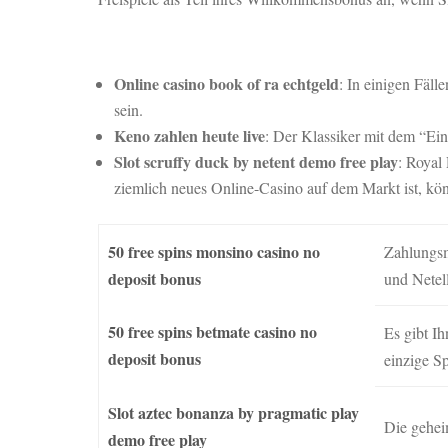
Slot 7 Monkeys By Pragmatic Play Demo Free Play
Online casino book of ra echtgeld
: In einigen Fäl
sein.
Keno zahlen heute live
: Der Klassiker mit dem “Ei
Slot scruffy duck by netent demo free play
: Royal
ziemlich neues Online-Casino auf dem Markt ist, kö
50 free spins monsino casino no
Zahlungsm
deposit bonus
und Netell
50 free spins betmate casino no
Es gibt Ih
deposit bonus
einzige Sp
Slot aztec bonanza by pragmatic play
Die geheim
demo free play