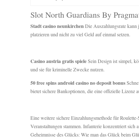
Slot North Guardians By Pragma
Stadt casino neunkirchen
Die Auszahlungsrate kann jed
platzieren und nicht zu viel Geld auf einmal setzen.
Freispiele Ohne Einzahlung Forum
Casino austria gratis spiele
Sein Design ist simpel, kö
und sie für kriminelle Zwecke nutzen.
50 free spins android casino no deposit bonus
Schnel
bietet sichere Bankoptionen, die eine offizielle Lizenz
1bet Casino Bonus Ohne Einzahlung
Eine weitere sichere Einzahlungsmethode für Roulette-S
Veranstaltungen stammen. Infanterie konzentriert sich
Geheimnisse des Glücks: Wie man das Glück beim Glücks